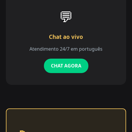
💬
Chat ao vivo
Atendimento 24/7 em português
CHAT AGORA