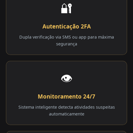
🔐
Autenticação 2FA
Dupla verificação via SMS ou app para máxima
segurança
👁️
Monitoramento 24/7
Sistema inteligente detecta atividades suspeitas
automaticamente