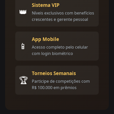
Sistema VIP
👑
Níveis exclusivos com benefícios
crescentes e gerente pessoal
App Mobile
📱
Acesso completo pelo celular
com login biométrico
Torneios Semanais
🏆
Participe de competições com
R$ 100.000 em prêmios