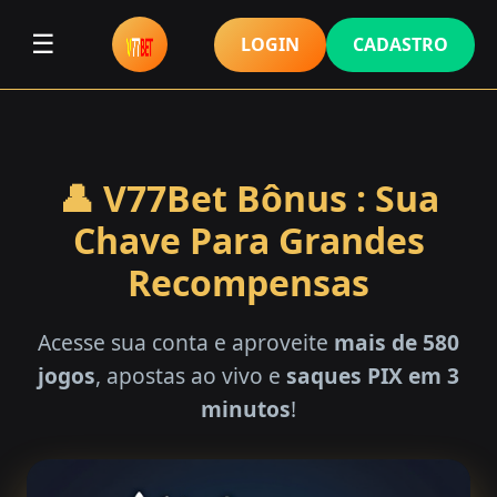
☰
LOGIN
CADASTRO
👤 V77Bet Bônus : Sua
Chave Para Grandes
Recompensas
Acesse sua conta e aproveite
mais de 580
jogos
, apostas ao vivo e
saques PIX em 3
minutos
!