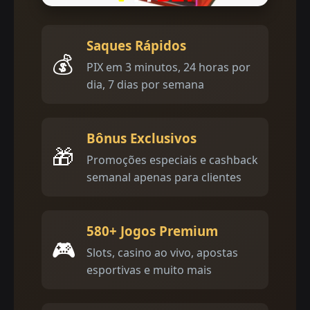
Saques Rápidos
💰
PIX em 3 minutos, 24 horas por
dia, 7 dias por semana
Bônus Exclusivos
🎁
Promoções especiais e cashback
semanal apenas para clientes
580+ Jogos Premium
🎮
Slots, casino ao vivo, apostas
esportivas e muito mais