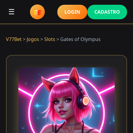
☰
LOGIN
CADASTRO
V77Bet
>
Jogos
>
Slots
> Gates of Olympus