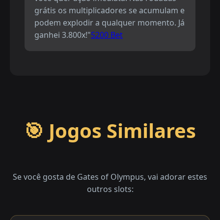
grátis os multiplicadores se acumulam e
podem explodir a qualquer momento. Já
ganhei 3.800x!"
5200 Bet
🎯 Jogos Similares
Se você gosta de Gates of Olympus, vai adorar estes
outros slots: