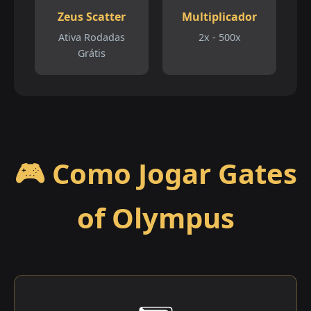
Zeus Scatter
Multiplicador
Ativa Rodadas
2x - 500x
Grátis
🎮 Como Jogar Gates
of Olympus