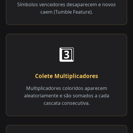
Símbolos vencedores desaparecem e novos
caem (Tumble Feature).
3️⃣
Colete Multiplicadores
Multiplicadores coloridos aparecem
aleatoriamente e são somados a cada
cascata consecutiva.