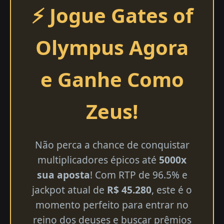
⚡ Jogue Gates of
Olympus Agora
e Ganhe Como
Zeus!
Não perca a chance de conquistar
multiplicadores épicos até
5000x
sua aposta
! Com RTP de 96.5% e
jackpot atual de
R$ 45.280
, este é o
momento perfeito para entrar no
reino dos deuses e buscar prêmios