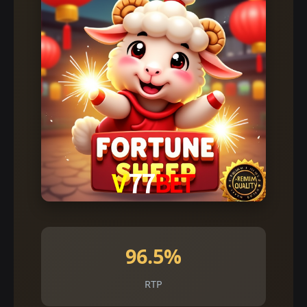
96.5%
RTP