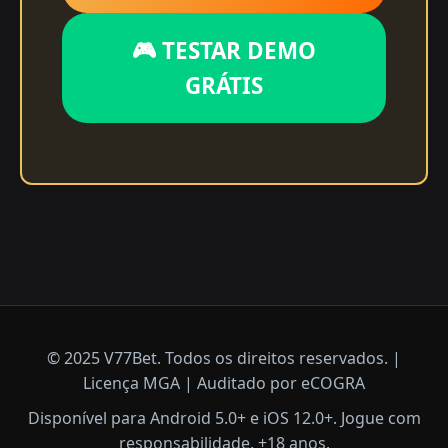
🎮 TESTAR DEMO
GRÁTIS
© 2025 V77Bet. Todos os direitos reservados. |
Licença MGA | Auditado por eCOGRA
Disponível para Android 5.0+ e iOS 12.0+. Jogue com
responsabilidade. +18 anos.