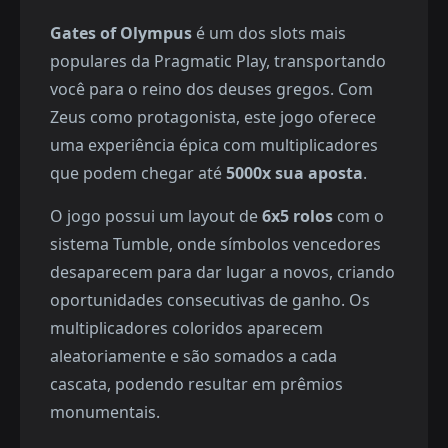
Gates of Olympus
é um dos slots mais
populares da Pragmatic Play, transportando
você para o reino dos deuses gregos. Com
Zeus como protagonista, este jogo oferece
uma experiência épica com multiplicadores
que podem chegar até
5000x sua aposta
.
O jogo possui um layout de
6x5 rolos
com o
sistema Tumble, onde símbolos vencedores
desaparecem para dar lugar a novos, criando
oportunidades consecutivas de ganho. Os
multiplicadores coloridos aparecem
aleatoriamente e são somados a cada
cascata, podendo resultar em prêmios
monumentais.