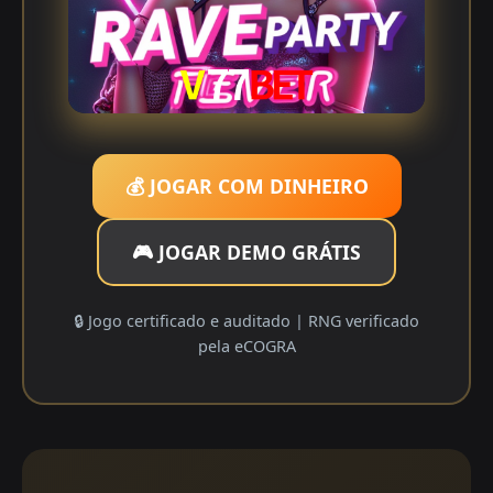
💰 JOGAR COM DINHEIRO
🎮 JOGAR DEMO GRÁTIS
🔒 Jogo certificado e auditado | RNG verificado
pela eCOGRA