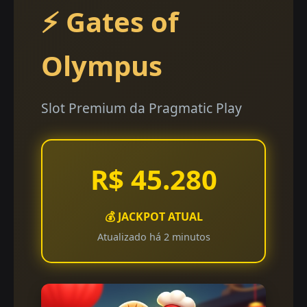
⚡ Gates of
Olympus
Slot Premium da Pragmatic Play
R$ 45.280
💰 JACKPOT ATUAL
Atualizado há 2 minutos