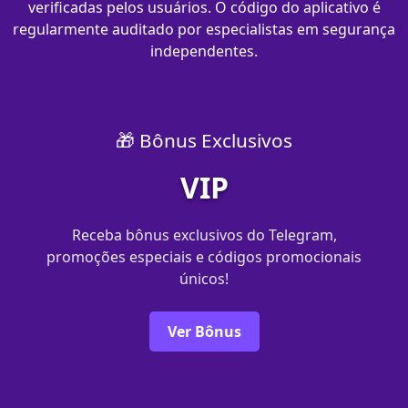
verificadas pelos usuários. O código do aplicativo é
regularmente auditado por especialistas em segurança
independentes.
🎁 Bônus Exclusivos
VIP
Receba bônus exclusivos do Telegram,
promoções especiais e códigos promocionais
únicos!
Ver Bônus