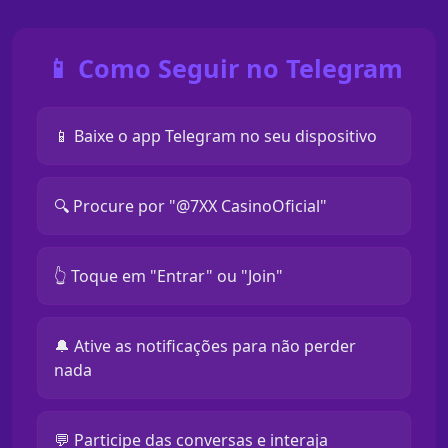
📱 Como Seguir no Telegram
📱 Baixe o app Telegram no seu dispositivo
🔍 Procure por "@7XX CasinoOficial"
👆 Toque em "Entrar" ou "Join"
🔔 Ative as notificações para não perder
nada
💬 Participe das conversas e interaja