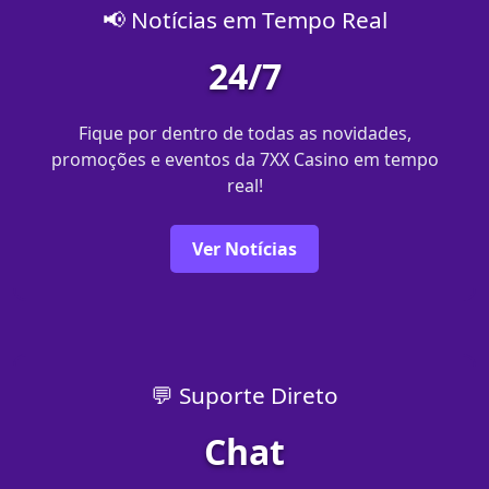
📢 Notícias em Tempo Real
24/7
Fique por dentro de todas as novidades,
promoções e eventos da 7XX Casino em tempo
real!
Ver Notícias
💬 Suporte Direto
Chat