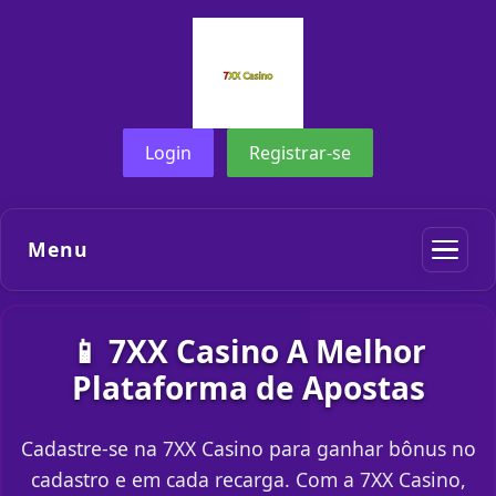
Login
Registrar-se
Menu
📱 7XX Casino A Melhor
Plataforma de Apostas
Cadastre-se na 7XX Casino para ganhar bônus no
cadastro e em cada recarga. Com a 7XX Casino,