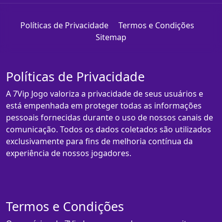
Políticas de Privacidade
Termos e Condições
Sitemap
Políticas de Privacidade
A 7Vip Jogo valoriza a privacidade de seus usuários e
está empenhada em proteger todas as informações
pessoais fornecidas durante o uso de nossos canais de
comunicação. Todos os dados coletados são utilizados
exclusivamente para fins de melhoria contínua da
experiência de nossos jogadores.
Termos e Condições