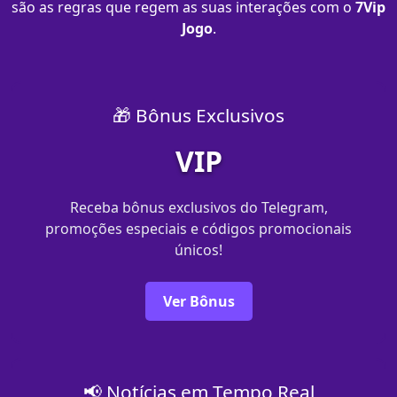
são as regras que regem as suas interações com o
7Vip
Jogo
.
🎁 Bônus Exclusivos
VIP
Receba bônus exclusivos do Telegram,
promoções especiais e códigos promocionais
únicos!
Ver Bônus
📢 Notícias em Tempo Real