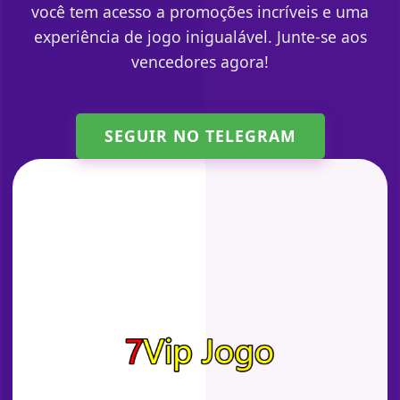
você tem acesso a promoções incríveis e uma
experiência de jogo inigualável. Junte-se aos
vencedores agora!
SEGUIR NO TELEGRAM