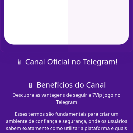
📱 Canal Oficial no Telegram!
📱 Benefícios do Canal
Descubra as vantagens de seguir a 7Vip Jogo no
Telegram
Esses termos são fundamentais para criar um
ambiente de confiança e segurança, onde os usuários
sabem exatamente como utilizar a plataforma e quais