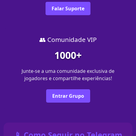
Falar Suporte
👥 Comunidade VIP
1000+
Junte-se a uma comunidade exclusiva de
jogadores e compartilhe experiências!
Entrar Grupo
📱 Como Seguir no Telegram