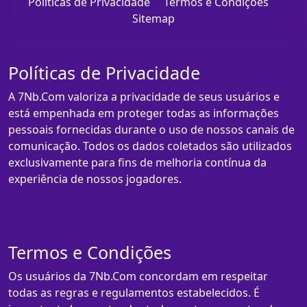
Políticas de Privacidade
Termos e Condições
Sitemap
Políticas de Privacidade
A 7Nb.Com valoriza a privacidade de seus usuários e
está empenhada em proteger todas as informações
pessoais fornecidas durante o uso de nossos canais de
comunicação. Todos os dados coletados são utilizados
exclusivamente para fins de melhoria contínua da
experiência de nossos jogadores.
Termos e Condições
Os usuários da 7Nb.Com concordam em respeitar
todas as regras e regulamentos estabelecidos. É