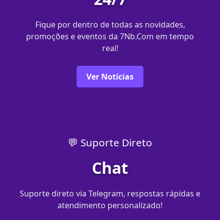
Fique por dentro de todas as novidades,
promoções e eventos da 7Nb.Com em tempo
real!
Ver Notícias
💬 Suporte Direto
Chat
Suporte direto via Telegram, respostas rápidas e
atendimento personalizado!