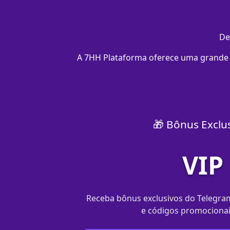
De
A 7HH Plataforma oferece uma grande 
🎁 Bônus Exclu
VIP
Receba bônus exclusivos do Telegra
e códigos promocionai