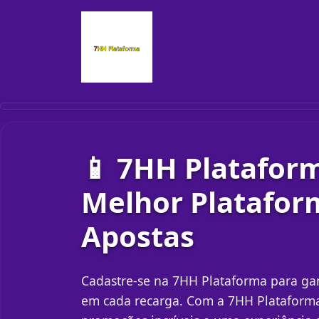
📱 7HH Platafor
Melhor Platafor
Apostas
Cadastre-se na 7HH Plataforma para ga
em cada recarga. Com a 7HH Plataforma