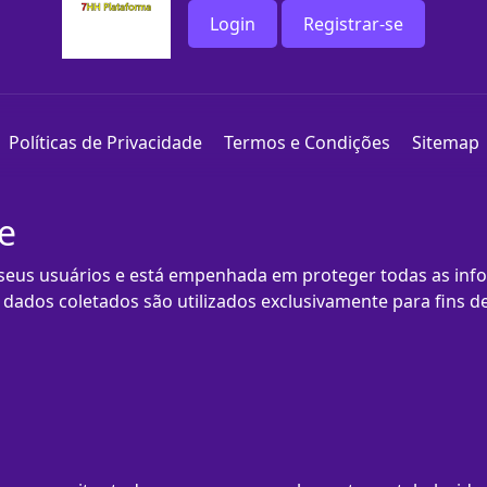
Login
Registrar-se
Políticas de Privacidade
Termos e Condições
Sitemap
de
e seus usuários e está empenhada em proteger todas as inf
dados coletados são utilizados exclusivamente para fins d