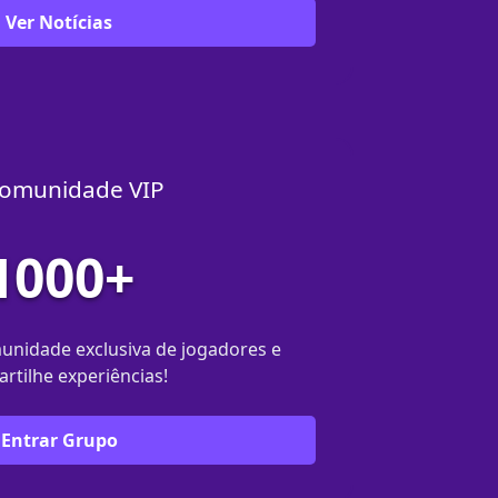
Ver Notícias
Comunidade VIP
1000+
unidade exclusiva de jogadores e
rtilhe experiências!
Entrar Grupo