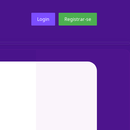
Login
Registrar-se