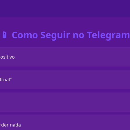
📱 Como Seguir no Telegram
ositivo
icial"
erder nada