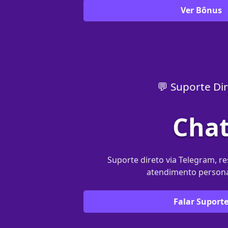
Ver Bônus
💬 Suporte Di
Cha
Suporte direto via Telegram, r
atendimento persona
Falar Suport