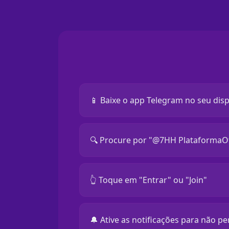
📱 Baixe o app Telegram no seu disp
🔍 Procure por "@7HH PlataformaOf
👆 Toque em "Entrar" ou "Join"
🔔 Ative as notificações para não p