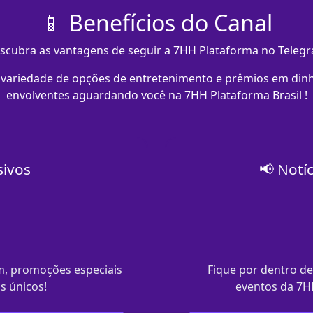
📱 Benefícios do Canal
scubra as vantagens de seguir a 7HH Plataforma no Teleg
variedade de opções de entretenimento e prêmios em dinh
envolventes aguardando você na 7HH Plataforma Brasil !
sivos
📢 Notí
m, promoções especiais
Fique por dentro d
s únicos!
eventos da 7H