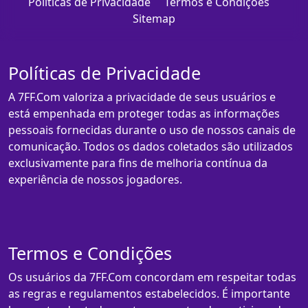
Políticas de Privacidade
Termos e Condições
Sitemap
Políticas de Privacidade
A 7FF.Com valoriza a privacidade de seus usuários e
está empenhada em proteger todas as informações
pessoais fornecidas durante o uso de nossos canais de
comunicação. Todos os dados coletados são utilizados
exclusivamente para fins de melhoria contínua da
experiência de nossos jogadores.
Termos e Condições
Os usuários da 7FF.Com concordam em respeitar todas
as regras e regulamentos estabelecidos. É importante