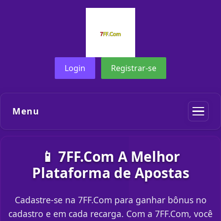
Login
Registrar-se
Menu
📱 7FF.Com A Melhor
Plataforma de Apostas
Cadastre-se na 7FF.Com para ganhar bônus no
cadastro e em cada recarga. Com a 7FF.Com, você