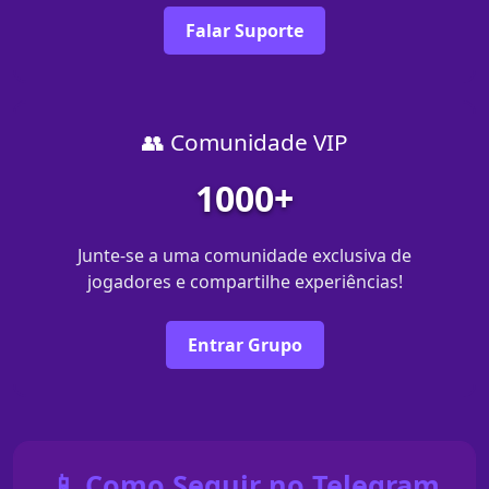
Falar Suporte
👥 Comunidade VIP
1000+
Junte-se a uma comunidade exclusiva de
jogadores e compartilhe experiências!
Entrar Grupo
📱 Como Seguir no Telegram