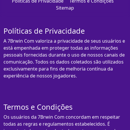
Políticas de Privacidade
Termos e Condições
Sitemap
Políticas de Privacidade
A 7Brwin Com valoriza a privacidade de seus usuários e
está empenhada em proteger todas as informações
pessoais fornecidas durante o uso de nossos canais de
comunicação. Todos os dados coletados são utilizados
exclusivamente para fins de melhoria contínua da
experiência de nossos jogadores.
Termos e Condições
Os usuários da 7Brwin Com concordam em respeitar
todas as regras e regulamentos estabelecidos. É