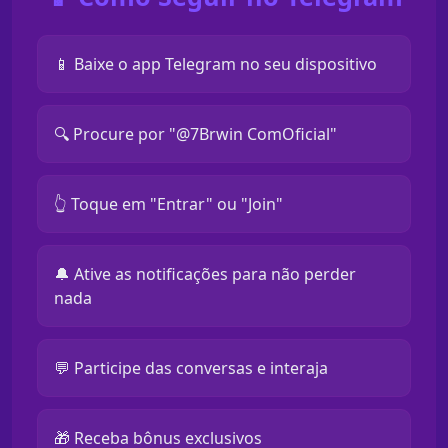
📱 Baixe o app Telegram no seu dispositivo
🔍 Procure por "@7Brwin ComOficial"
👆 Toque em "Entrar" ou "Join"
🔔 Ative as notificações para não perder
nada
💬 Participe das conversas e interaja
🎁 Receba bônus exclusivos