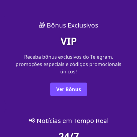
🎁 Bônus Exclusivos
VIP
Receba bônus exclusivos do Telegram,
promoções especiais e códigos promocionais
únicos!
Ver Bônus
📢 Notícias em Tempo Real
24/7