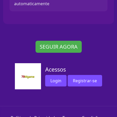
automaticamente
SEGUIR AGORA
Acessos
Login
Registrar-se