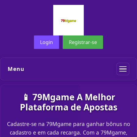
Login
Registrar-se
Menu
📱 79Mgame A Melhor
Plataforma de Apostas
Cadastre-se na 79Mgame para ganhar bônus no
cadastro e em cada recarga. Com a 79Mgame,