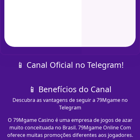
📱 Canal Oficial no Telegram!
📱 Benefícios do Canal
Descubra as vantagens de seguir a 79Mgame no
Telegram
O 79Mgame Casino é uma empresa de jogos de azar
muito conceituada no Brasil. 79Mgame Online Com
oferece muitas promoções diferentes aos jogadores.