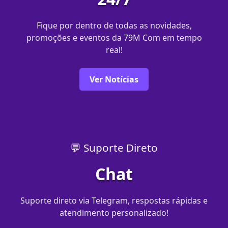
Fique por dentro de todas as novidades,
promoções e eventos da 79M Com em tempo
real!
Ver Notícias
💬 Suporte Direto
Chat
Suporte direto via Telegram, respostas rápidas e
atendimento personalizado!