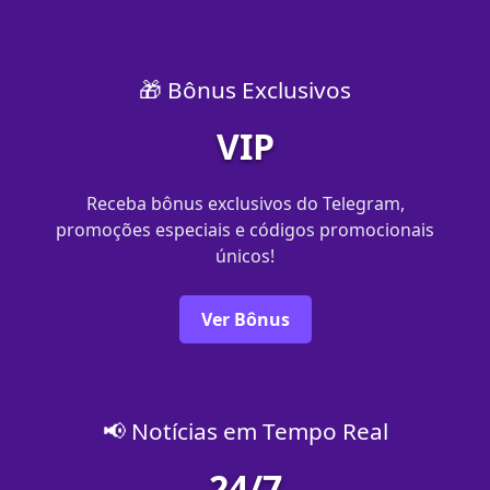
🎁 Bônus Exclusivos
VIP
Receba bônus exclusivos do Telegram,
promoções especiais e códigos promocionais
únicos!
Ver Bônus
📢 Notícias em Tempo Real
24/7