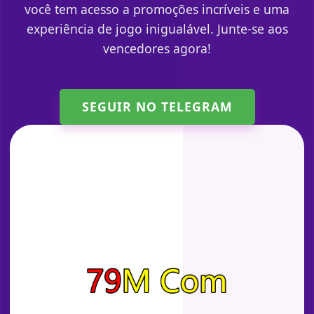
você tem acesso a promoções incríveis e uma
experiência de jogo inigualável. Junte-se aos
vencedores agora!
SEGUIR NO TELEGRAM