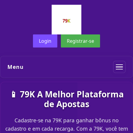
Login
Registrar-se
Menu
📱 79K A Melhor Plataforma
de Apostas
Cadastre-se na 79K para ganhar bônus no
cadastro e em cada recarga. Com a 79K, você tem