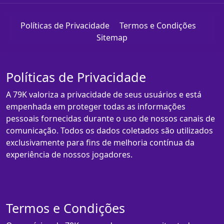
Políticas de Privacidade
Termos e Condições
Sitemap
Políticas de Privacidade
A 79K valoriza a privacidade de seus usuários e está
empenhada em proteger todas as informações
pessoais fornecidas durante o uso de nossos canais de
comunicação. Todos os dados coletados são utilizados
exclusivamente para fins de melhoria contínua da
experiência de nossos jogadores.
Termos e Condições