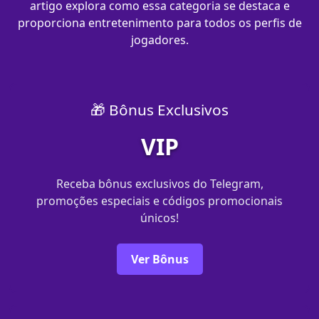
artigo explora como essa categoria se destaca e
proporciona entretenimento para todos os perfis de
jogadores.
🎁 Bônus Exclusivos
VIP
Receba bônus exclusivos do Telegram,
promoções especiais e códigos promocionais
únicos!
Ver Bônus