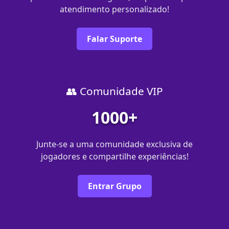
atendimento personalizado!
Falar Suporte
👥 Comunidade VIP
1000+
Junte-se a uma comunidade exclusiva de
jogadores e compartilhe experiências!
Entrar Grupo