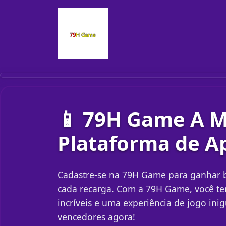
📱 79H Game A M
Plataforma de A
Cadastre-se na 79H Game para ganhar 
cada recarga. Com a 79H Game, você t
incríveis e uma experiência de jogo inig
vencedores agora!