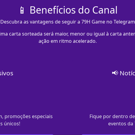
📱 Benefícios do Canal
Descubra as vantagens de seguir a 79H Game no Telegram
ma carta sorteada será maior, menor ou igual à carta anter
ação em ritmo acelerado.
sivos
📢 Notí
m, promoções especiais
Fique por dentro d
s únicos!
eventos da