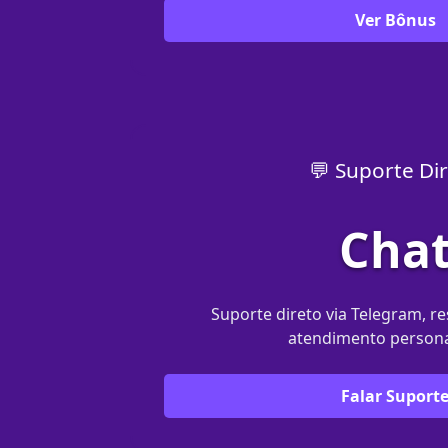
Ver Bônus
💬 Suporte Di
Cha
Suporte direto via Telegram, r
atendimento persona
Falar Suport