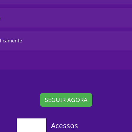
a
aticamente
SEGUIR AGORA
Acessos