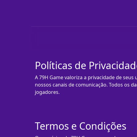
Políticas de Privacida
A 79H Game valoriza a privacidade de seus
nossos canais de comunicação. Todos os dad
jogadores.
Termos e Condições