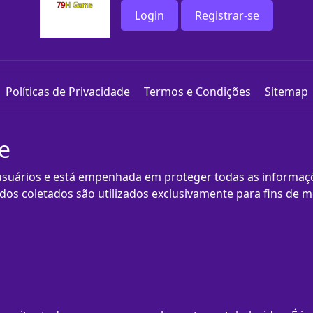
Login
Registrar-se
Políticas de Privacidade
Termos e Condições
Sitemap
de
 usuários e está empenhada em proteger todas as informaç
os coletados são utilizados exclusivamente para fins de m