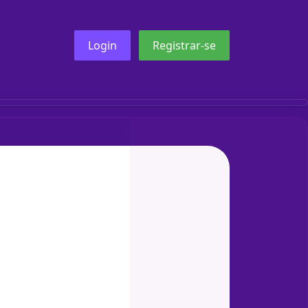
Login
Registrar-se