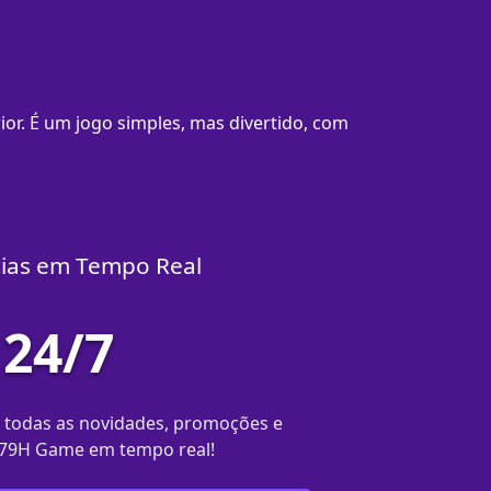
ior. É um jogo simples, mas divertido, com
cias em Tempo Real
24/7
e todas as novidades, promoções e
 79H Game em tempo real!