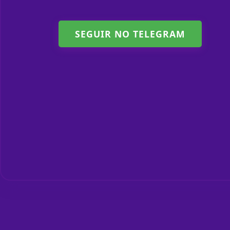
SEGUIR NO TELEGRAM