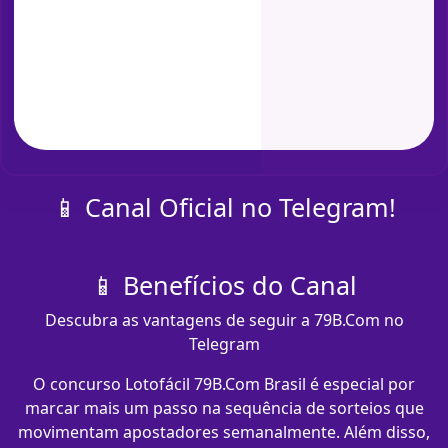
📱 Canal Oficial no Telegram!
📱 Benefícios do Canal
Descubra as vantagens de seguir a 79B.Com no
Telegram
O concurso Lotofácil 79B.Com Brasil é especial por
marcar mais um passo na sequência de sorteios que
movimentam apostadores semanalmente. Além disso,