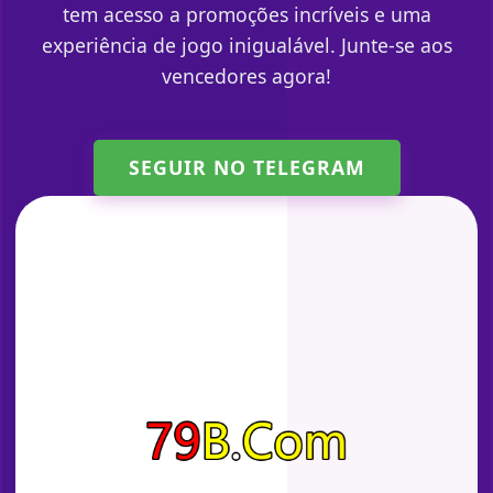
tem acesso a promoções incríveis e uma
experiência de jogo inigualável. Junte-se aos
vencedores agora!
SEGUIR NO TELEGRAM