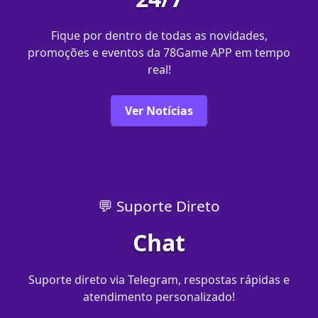
Fique por dentro de todas as novidades,
promoções e eventos da 78Game APP em tempo
real!
Ver Notícias
💬 Suporte Direto
Chat
Suporte direto via Telegram, respostas rápidas e
atendimento personalizado!