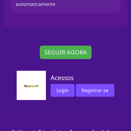
automaticamente
SEGUIR AGORA
Acessos
Login
Registrar-se