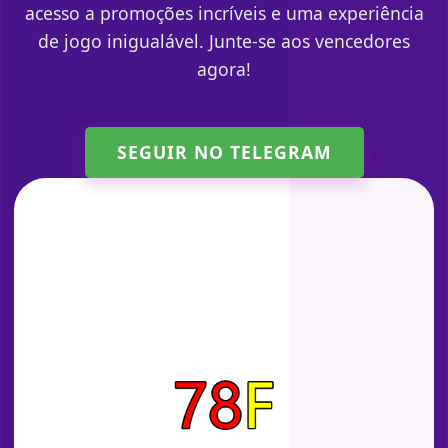
acesso a promoções incríveis e uma experiência
de jogo inigualável. Junte-se aos vencedores
agora!
SEGUIR NO TELEGRAM