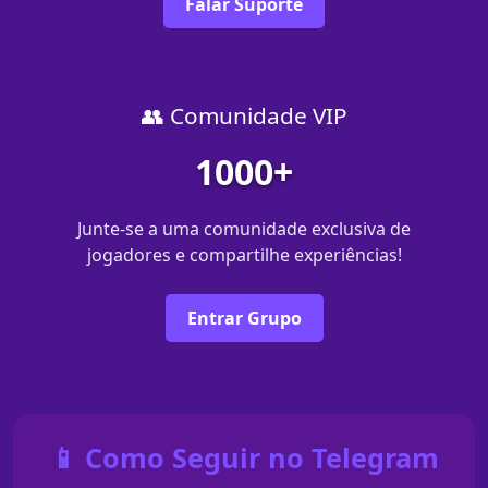
Falar Suporte
👥 Comunidade VIP
1000+
Junte-se a uma comunidade exclusiva de
jogadores e compartilhe experiências!
Entrar Grupo
📱 Como Seguir no Telegram