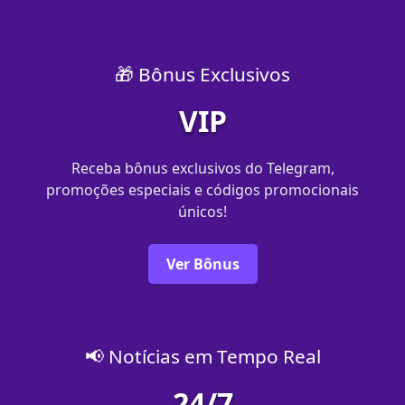
🎁 Bônus Exclusivos
VIP
Receba bônus exclusivos do Telegram,
promoções especiais e códigos promocionais
únicos!
Ver Bônus
📢 Notícias em Tempo Real
24/7