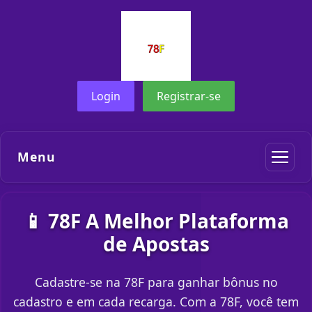
Login
Registrar-se
Menu
📱 78F A Melhor Plataforma
de Apostas
Cadastre-se na 78F para ganhar bônus no
cadastro e em cada recarga. Com a 78F, você tem