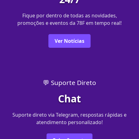
Fique por dentro de todas as novidades,
promoções e eventos da 78F em tempo real!
Ver Notícias
💬 Suporte Direto
Chat
Suporte direto via Telegram, respostas rápidas e
atendimento personalizado!