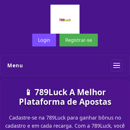
Login
Registrar-se
Menu
📱 789Luck A Melhor
Plataforma de Apostas
Cadastre-se na 789Luck para ganhar bônus no
cadastro e em cada recarga. Com a 789Luck, você