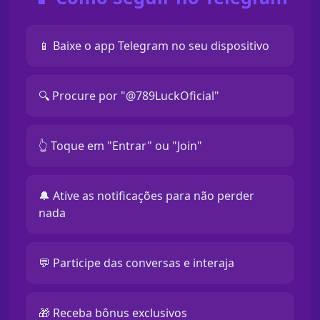
📱 Baixe o app Telegram no seu dispositivo
🔍 Procure por "@789LuckOficial"
👆 Toque em "Entrar" ou "Join"
🔔 Ative as notificações para não perder
nada
💬 Participe das conversas e interaja
🎁 Receba bônus exclusivos