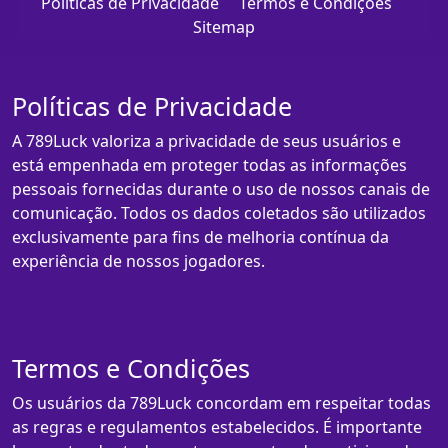
Políticas de Privacidade
Termos e Condições
Sitemap
Políticas de Privacidade
A 789Luck valoriza a privacidade de seus usuários e
está empenhada em proteger todas as informações
pessoais fornecidas durante o uso de nossos canais de
comunicação. Todos os dados coletados são utilizados
exclusivamente para fins de melhoria contínua da
experiência de nossos jogadores.
Termos e Condições
Os usuários da 789Luck concordam em respeitar todas
as regras e regulamentos estabelecidos. É importante