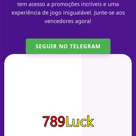
tem acesso a promoções incríveis e uma
experiência de jogo inigualável. Junte-se aos
vencedores agora!
SEGUIR NO TELEGRAM