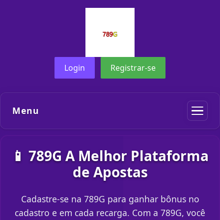
Login
Registrar-se
Menu
📱 789G A Melhor Plataforma
de Apostas
Cadastre-se na 789G para ganhar bônus no
cadastro e em cada recarga. Com a 789G, você