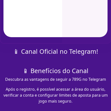
📱 Canal Oficial no Telegram!
📱 Benefícios do Canal
Descubra as vantagens de seguir a 789G no Telegram
Após o registro, é possível acessar a área do usuário,
verificar a conta e configurar limites de aposta para um
jogo mais seguro.