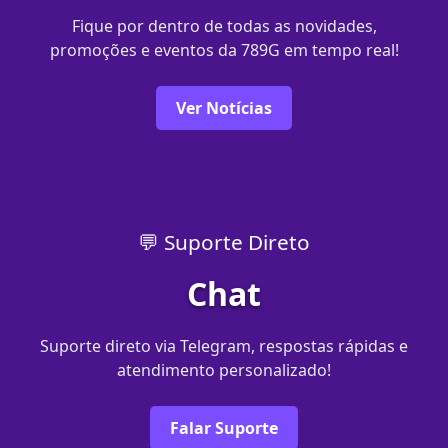
Fique por dentro de todas as novidades,
promoções e eventos da 789G em tempo real!
Ver Notícias
💬 Suporte Direto
Chat
Suporte direto via Telegram, respostas rápidas e
atendimento personalizado!
Falar Suporte