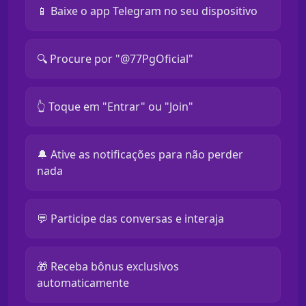
📱 Baixe o app Telegram no seu dispositivo
🔍 Procure por "@77PgOficial"
👆 Toque em "Entrar" ou "Join"
🔔 Ative as notificações para não perder
nada
💬 Participe das conversas e interaja
🎁 Receba bônus exclusivos
automaticamente