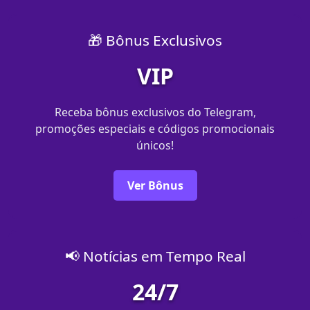
🎁 Bônus Exclusivos
VIP
Receba bônus exclusivos do Telegram,
promoções especiais e códigos promocionais
únicos!
Ver Bônus
📢 Notícias em Tempo Real
24/7