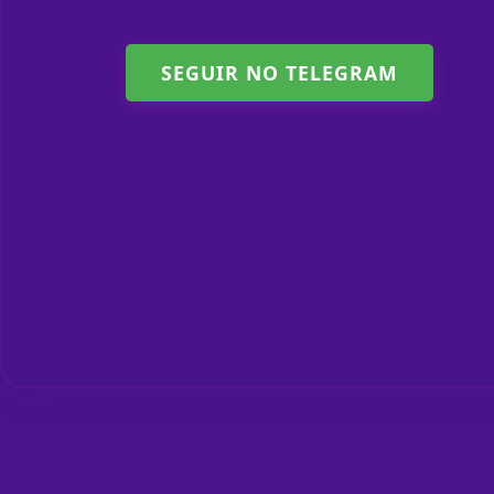
SEGUIR NO TELEGRAM