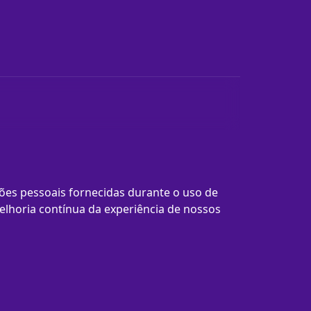
ões pessoais fornecidas durante o uso de
elhoria contínua da experiência de nossos