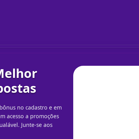
Melhor
postas
 bônus no cadastro e em
tem acesso a promoções
ualável. Junte-se aos