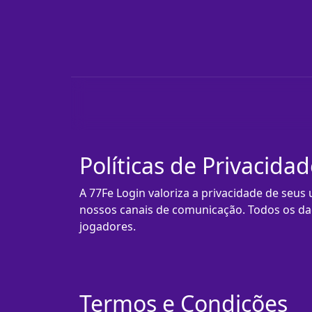
Políticas de Privacida
A 77Fe Login valoriza a privacidade de seu
nossos canais de comunicação. Todos os dad
jogadores.
Termos e Condições