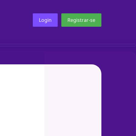
Login
Registrar-se