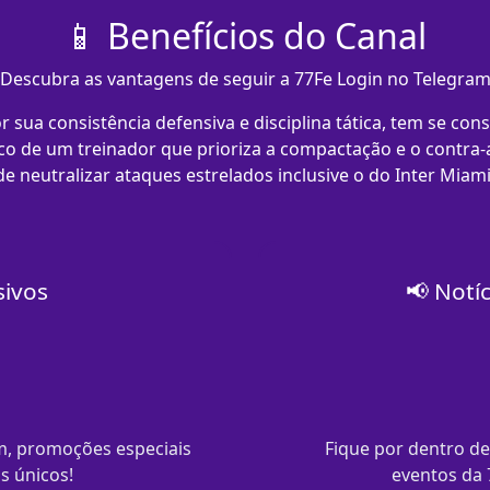
📱 Benefícios do Canal
Descubra as vantagens de seguir a 77Fe Login no Telegra
or sua consistência defensiva e disciplina tática, tem se c
co de um treinador que prioriza a compactação e o contra-
de neutralizar ataques estrelados inclusive o do Inter Miami
sivos
📢 Notí
m, promoções especiais
Fique por dentro d
s únicos!
eventos da 