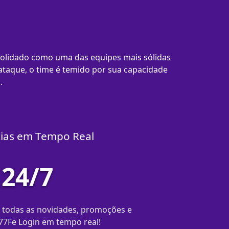
m
onsolidado como uma das equipes mais sólidas
ataque, o time é temido por sua capacidade
.
cias em Tempo Real
24/7
e todas as novidades, promoções e
77Fe Login em tempo real!