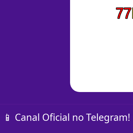
📱 Canal Oficial no Telegram!