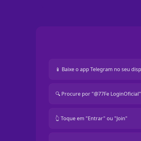
📱 Baixe o app Telegram no seu disp
🔍 Procure por "@77Fe LoginOficial"
👆 Toque em "Entrar" ou "Join"