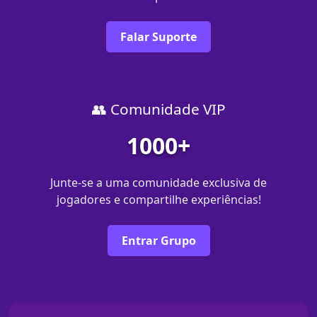
Falar Suporte
👥 Comunidade VIP
1000+
Junte-se a uma comunidade exclusiva de
jogadores e compartilhe experiências!
Entrar Grupo