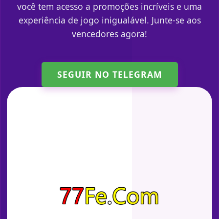
você tem acesso a promoções incríveis e uma
experiência de jogo inigualável. Junte-se aos
vencedores agora!
SEGUIR NO TELEGRAM