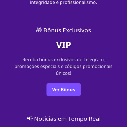
integridade e profissionalismo.
🎁 Bônus Exclusivos
VIP
Receba bônus exclusivos do Telegram,
promoções especiais e códigos promocionais
únicos!
Ver Bônus
📢 Notícias em Tempo Real