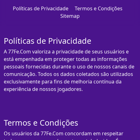
Políticas de Privacidade
Termos e Condições
Sitemap
Políticas de Privacidade
A 77Fe.Com valoriza a privacidade de seus usuários e
está empenhada em proteger todas as informações
pessoais fornecidas durante o uso de nossos canais de
comunicação. Todos os dados coletados são utilizados
exclusivamente para fins de melhoria contínua da
experiência de nossos jogadores.
Termos e Condições
Os usuários da 77Fe.Com concordam em respeitar