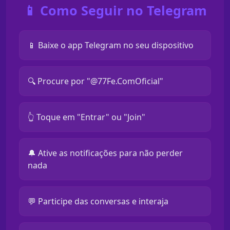
📱 Como Seguir no Telegram
📱 Baixe o app Telegram no seu dispositivo
🔍 Procure por "@77Fe.ComOficial"
👆 Toque em "Entrar" ou "Join"
🔔 Ative as notificações para não perder
nada
💬 Participe das conversas e interaja