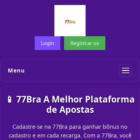
Login
Registrar-se
Menu
📱 77Bra A Melhor Plataforma
de Apostas
Cadastre-se na 77Bra para ganhar bônus no
cadastro e em cada recarga. Com a 77Bra, você