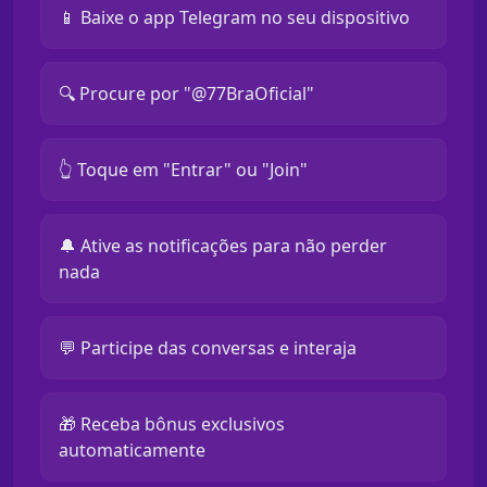
📱 Baixe o app Telegram no seu dispositivo
🔍 Procure por "@77BraOficial"
👆 Toque em "Entrar" ou "Join"
🔔 Ative as notificações para não perder
nada
💬 Participe das conversas e interaja
🎁 Receba bônus exclusivos
automaticamente