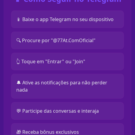
📱 Baixe o app Telegram no seu dispositivo
🔍 Procure por "@77At.ComOficial"
👆 Toque em "Entrar" ou "Join"
🔔 Ative as notificações para não perder
nada
💬 Participe das conversas e interaja
🎁 Receba bônus exclusivos