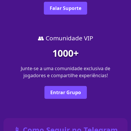
Falar Suporte
👥 Comunidade VIP
1000+
Junte-se a uma comunidade exclusiva de
jogadores e compartilhe experiências!
Entrar Grupo
📱 Como Seguir no Telegram