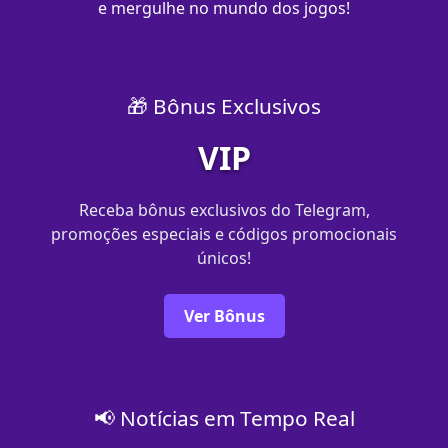
e mergulhe no mundo dos jogos!
🎁 Bônus Exclusivos
VIP
Receba bônus exclusivos do Telegram,
promoções especiais e códigos promocionais
únicos!
Ver Bônus
📢 Notícias em Tempo Real