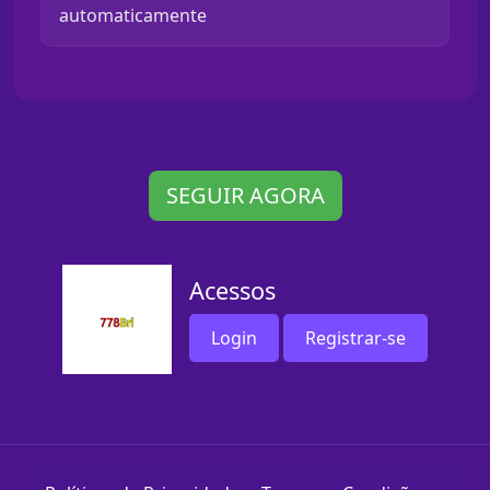
automaticamente
SEGUIR AGORA
Acessos
Login
Registrar-se