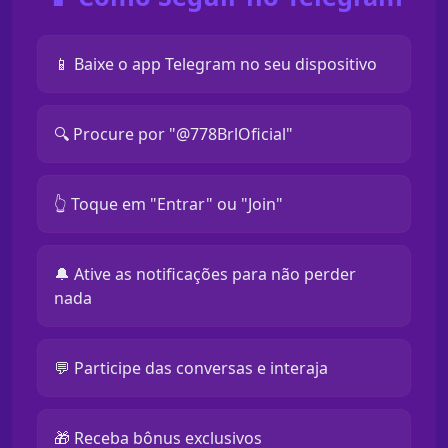
📱 Baixe o app Telegram no seu dispositivo
🔍 Procure por "@778BrlOficial"
👆 Toque em "Entrar" ou "Join"
🔔 Ative as notificações para não perder
nada
💬 Participe das conversas e interaja
🎁 Receba bônus exclusivos