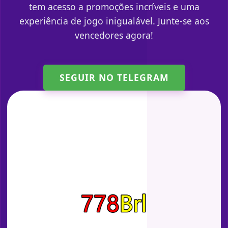
tem acesso a promoções incríveis e uma
experiência de jogo inigualável. Junte-se aos
vencedores agora!
SEGUIR NO TELEGRAM