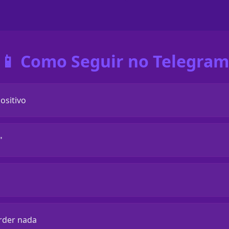
📱 Como Seguir no Telegram
ositivo
"
erder nada