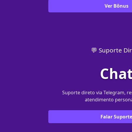
Ver Bônus
💬 Suporte Di
Cha
Suporte direto via Telegram, r
atendimento persona
Falar Suport