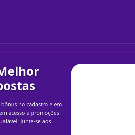
 Melhor
postas
r bônus no cadastro e em
 tem acesso a promoções
ualável. Junte-se aos