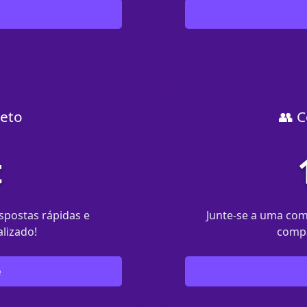
reto
👥 
t
espostas rápidas e
Junte-se a uma com
lizado!
compa
e