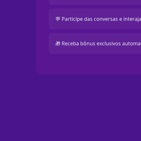
💬 Participe das conversas e interaj
🎁 Receba bônus exclusivos autom