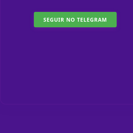
SEGUIR NO TELEGRAM