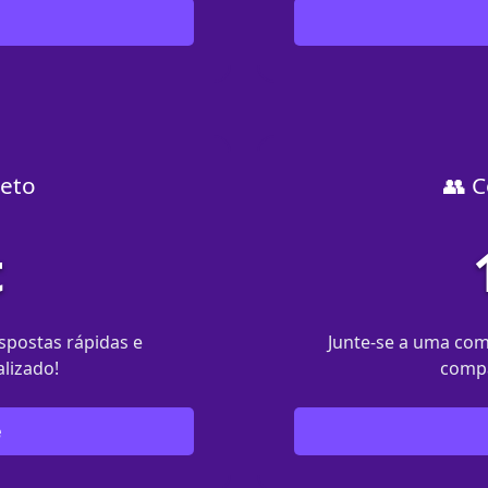
reto
👥 
t
espostas rápidas e
Junte-se a uma com
lizado!
compa
e