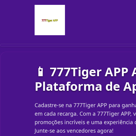
📱 777Tiger APP 
Plataforma de A
Cadastre-se na 777Tiger APP para ganh
em cada recarga. Com a 777Tiger APP, 
promoções incríveis e uma experiência d
Junte-se aos vencedores agora!