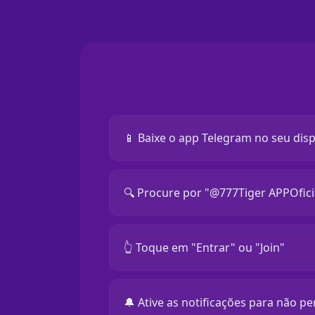
📱 Baixe o app Telegram no seu disp
🔍 Procure por "@777Tiger APPOfici
👆 Toque em "Entrar" ou "Join"
🔔 Ative as notificações para não p