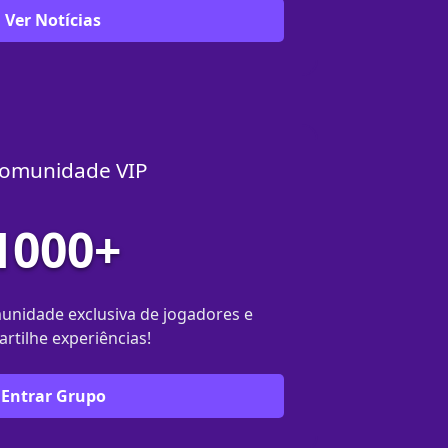
Ver Notícias
Comunidade VIP
1000+
unidade exclusiva de jogadores e
rtilhe experiências!
Entrar Grupo