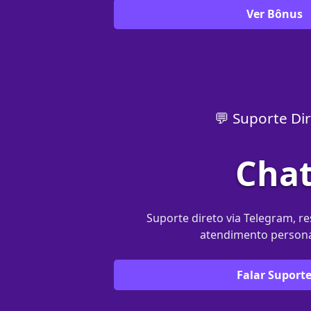
Ver Bônus
💬 Suporte Di
Cha
Suporte direto via Telegram, r
atendimento persona
Falar Suport