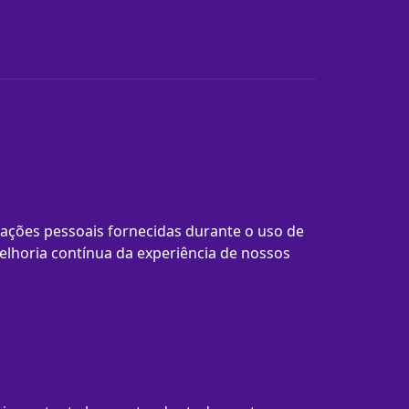
mações pessoais fornecidas durante o uso de
elhoria contínua da experiência de nossos