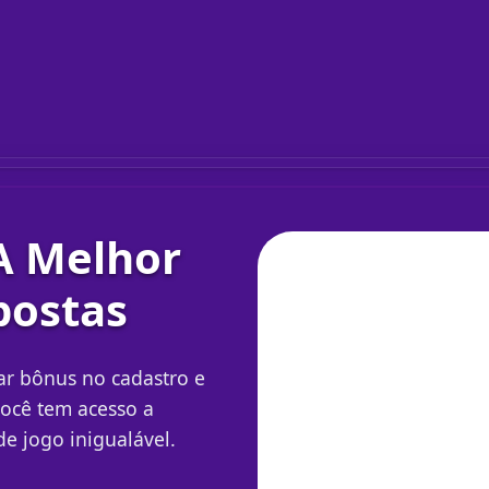
A Melhor
postas
ar bônus no cadastro e
você tem acesso a
e jogo inigualável.