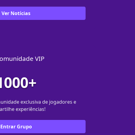
Ver Notícias
Comunidade VIP
1000+
unidade exclusiva de jogadores e
rtilhe experiências!
Entrar Grupo