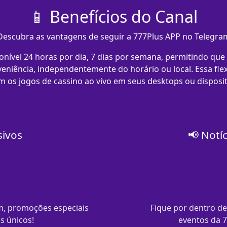
📱 Benefícios do Canal
Descubra as vantagens de seguir a 777Plus APP no Telegra
onível 24 horas por dia, 7 dias por semana, permitindo qu
niência, independentemente do horário ou local. Essa flexi
m os jogos de cassino ao vivo em seus desktops ou disposit
sivos
📢 Notí
m, promoções especiais
Fique por dentro d
s únicos!
eventos da 