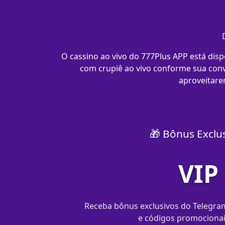
O cassino ao vivo do 777Plus APP está disp
com crupiê ao vivo conforme sua conve
aproveitare
🎁 Bônus Exclu
VIP
Receba bônus exclusivos do Telegra
e códigos promocionai