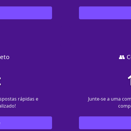
reto
👥 
t
espostas rápidas e
Junte-se a uma com
lizado!
compa
e