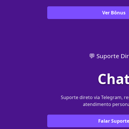
Ver Bônus
💬 Suporte Di
Cha
Suporte direto via Telegram, r
atendimento persona
Falar Suport