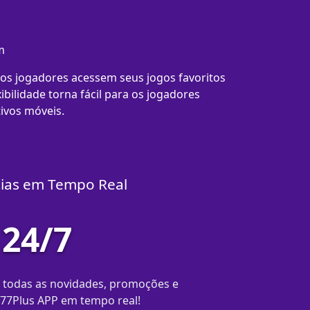
m
e os jogadores acessem seus jogos favoritos
bilidade torna fácil para os jogadores
ivos móveis.
cias em Tempo Real
24/7
e todas as novidades, promoções e
777Plus APP em tempo real!