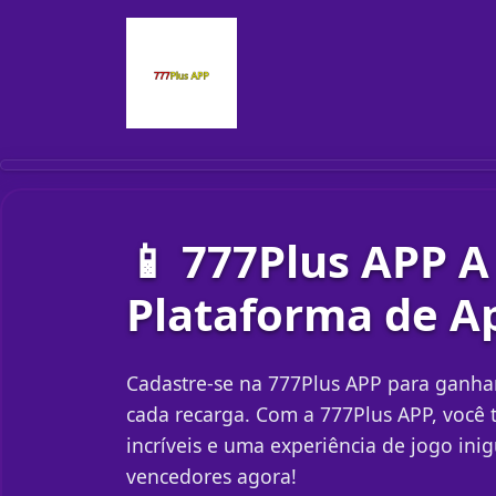
📱 777Plus APP 
Plataforma de A
Cadastre-se na 777Plus APP para ganha
cada recarga. Com a 777Plus APP, você
incríveis e uma experiência de jogo inig
vencedores agora!