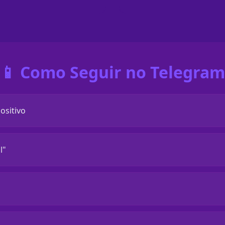
📱 Como Seguir no Telegram
ositivo
l"