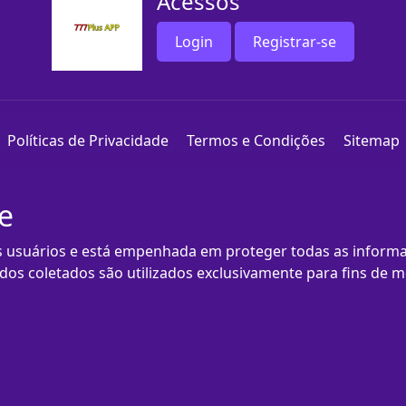
Acessos
Login
Registrar-se
Políticas de Privacidade
Termos e Condições
Sitemap
de
us usuários e está empenhada em proteger todas as inform
os coletados são utilizados exclusivamente para fins de m