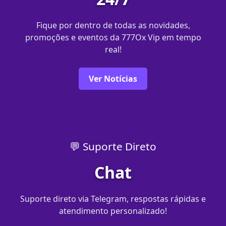
Fique por dentro de todas as novidades,
promoções e eventos da 777Ox Vip em tempo
real!
Ver Notícias
💬 Suporte Direto
Chat
Suporte direto via Telegram, respostas rápidas e
atendimento personalizado!