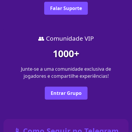
Falar Suporte
👥 Comunidade VIP
1000+
Junte-se a uma comunidade exclusiva de
jogadores e compartilhe experiências!
Entrar Grupo
📱 Como Seguir no Telegram