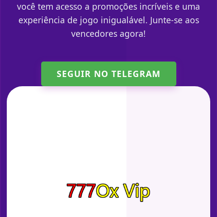
você tem acesso a promoções incríveis e uma
experiência de jogo inigualável. Junte-se aos
vencedores agora!
SEGUIR NO TELEGRAM