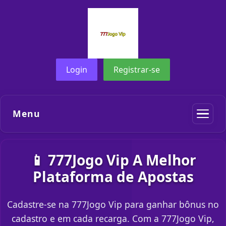
Login
Registrar-se
Menu
📱 777Jogo Vip A Melhor
Plataforma de Apostas
Cadastre-se na 777Jogo Vip para ganhar bônus no
cadastro e em cada recarga. Com a 777Jogo Vip,