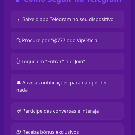
📱 Baixe o app Telegram no seu dispositivo
🔍 Procure por "@777Jogo VipOficial"
👆 Toque em "Entrar" ou "Join"
🔔 Ative as notificações para não perder
nada
💬 Participe das conversas e interaja
🎁 Receba bônus exclusivos