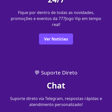
Fique por dentro de todas as novidades,
promoções e eventos da 777Jogo Vip em tempo
real!
Ver Notícias
💬 Suporte Direto
Chat
Suporte direto via Telegram, respostas rápidas e
atendimento personalizado!