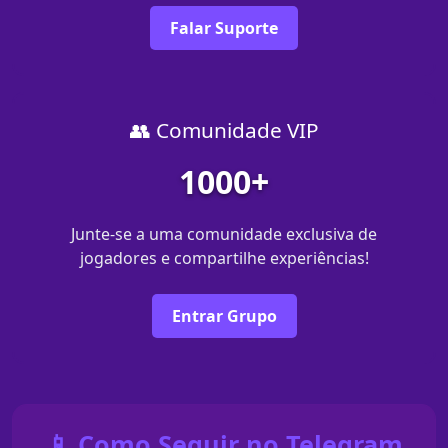
Falar Suporte
👥 Comunidade VIP
1000+
Junte-se a uma comunidade exclusiva de
jogadores e compartilhe experiências!
Entrar Grupo
📱 Como Seguir no Telegram