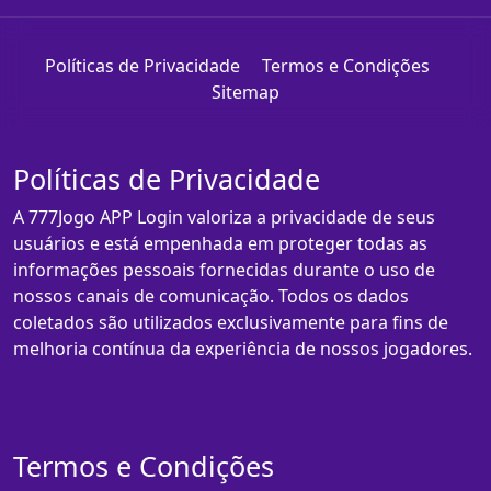
Políticas de Privacidade
Termos e Condições
Sitemap
Políticas de Privacidade
A 777Jogo APP Login valoriza a privacidade de seus
usuários e está empenhada em proteger todas as
informações pessoais fornecidas durante o uso de
nossos canais de comunicação. Todos os dados
coletados são utilizados exclusivamente para fins de
melhoria contínua da experiência de nossos jogadores.
Termos e Condições