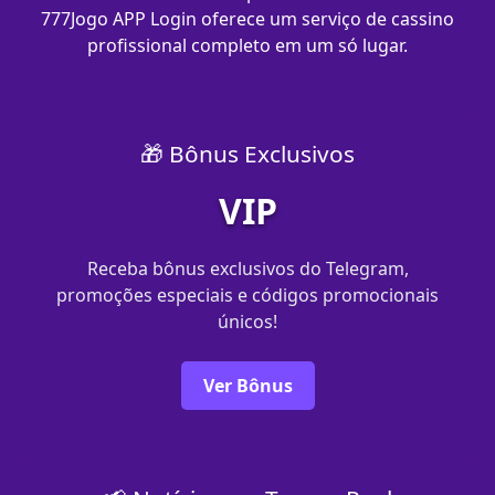
777Jogo APP Login oferece um serviço de cassino
profissional completo em um só lugar.
🎁 Bônus Exclusivos
VIP
Receba bônus exclusivos do Telegram,
promoções especiais e códigos promocionais
únicos!
Ver Bônus