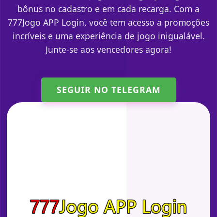
bônus no cadastro e em cada recarga. Com a
777Jogo APP Login, você tem acesso a promoções
incríveis e uma experiência de jogo inigualável.
Junte-se aos vencedores agora!
SEGUIR NO TELEGRAM