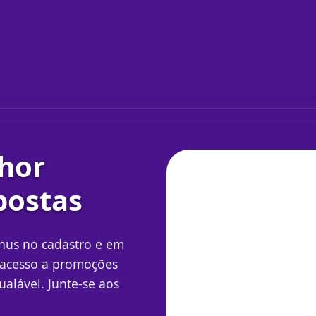
lhor
postas
nus no cadastro e em
 acesso a promoções
ualável. Junte-se aos