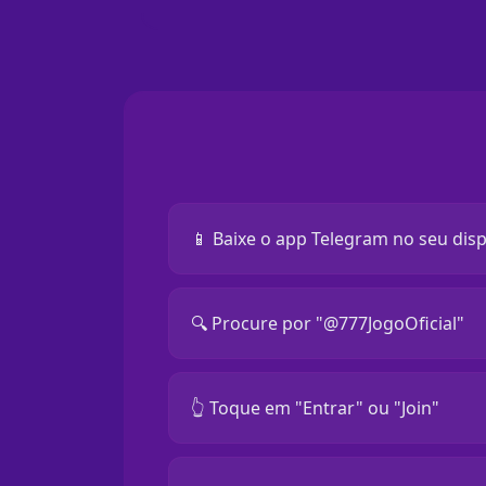
📱 Baixe o app Telegram no seu disp
🔍 Procure por "@777JogoOficial"
👆 Toque em "Entrar" ou "Join"