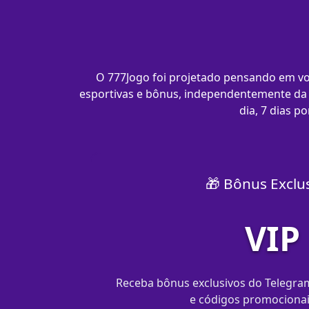
O 777Jogo foi projetado pensando em voc
esportivas e bônus, independentemente da s
dia, 7 dias 
🎁 Bônus Exclu
VIP
Receba bônus exclusivos do Telegra
e códigos promocionai