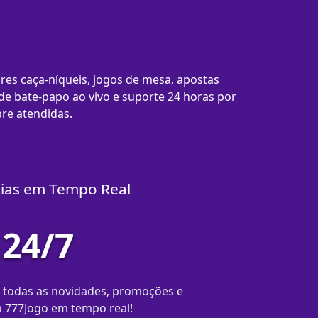
res caça-níqueis, jogos de mesa, apostas
de bate-papo ao vivo e suporte 24 horas por
re atendidas.
cias em Tempo Real
24/7
e todas as novidades, promoções e
a 777Jogo em tempo real!