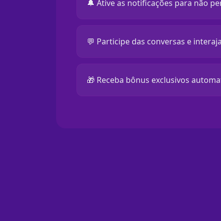
🔔 Ative as notificações para não p
💬 Participe das conversas e interaj
🎁 Receba bônus exclusivos autom