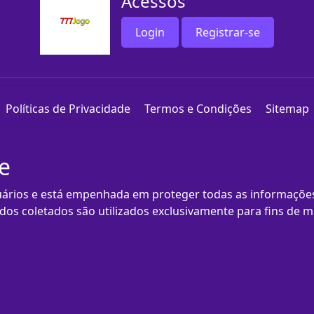
Acessos
Login
Registrar-se
Políticas de Privacidade
Termos e Condições
Sitemap
de
suários e está empenhada em proteger todas as informaçõe
os coletados são utilizados exclusivamente para fins de m