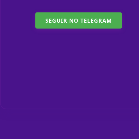
SEGUIR NO TELEGRAM