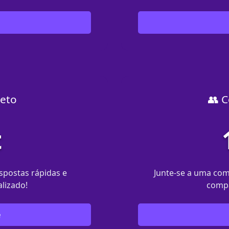
reto
👥 
t
espostas rápidas e
Junte-se a uma com
lizado!
compa
e