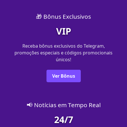
🎁 Bônus Exclusivos
VIP
Receba bônus exclusivos do Telegram,
promoções especiais e códigos promocionais
únicos!
Ver Bônus
📢 Notícias em Tempo Real
24/7