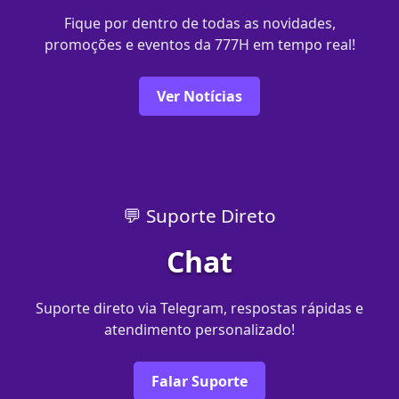
Fique por dentro de todas as novidades,
promoções e eventos da 777H em tempo real!
Ver Notícias
💬 Suporte Direto
Chat
Suporte direto via Telegram, respostas rápidas e
atendimento personalizado!
Falar Suporte