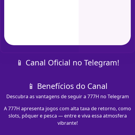
📱 Canal Oficial no Telegram!
📱 Benefícios do Canal
Descubra as vantagens de seguir a 777H no Telegram
A 777H apresenta jogos com alta taxa de retorno, como
slots, pôquer e pesca — entre e viva essa atmosfera
vibrante!