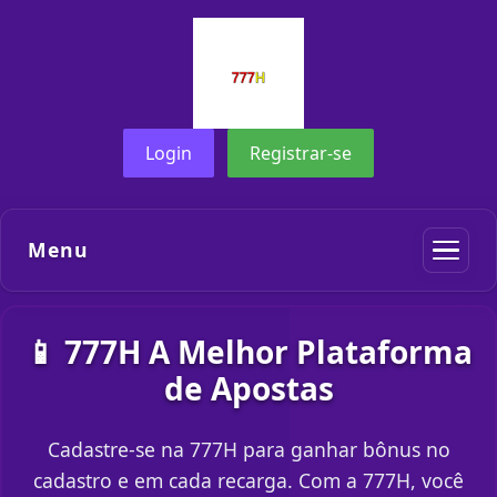
Login
Registrar-se
Menu
📱 777H A Melhor Plataforma
de Apostas
Cadastre-se na 777H para ganhar bônus no
cadastro e em cada recarga. Com a 777H, você