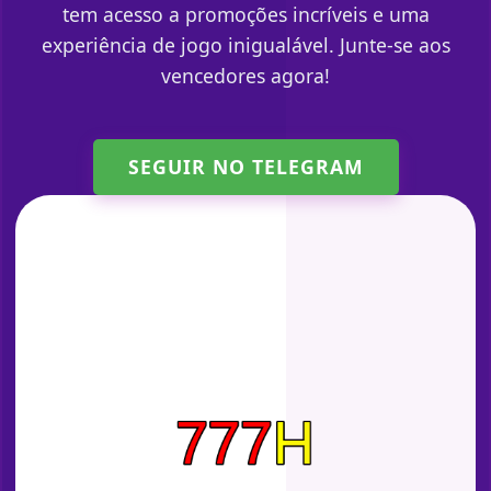
tem acesso a promoções incríveis e uma
experiência de jogo inigualável. Junte-se aos
vencedores agora!
SEGUIR NO TELEGRAM