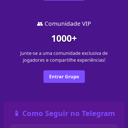
👥 Comunidade VIP
1000+
Junte-se a uma comunidade exclusiva de
jogadores e compartilhe experiências!
Entrar Grupo
📱 Como Seguir no Telegram