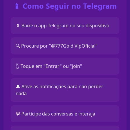
📱 Como Seguir no Telegram
📱 Baixe o app Telegram no seu dispositivo
🔍 Procure por "@777Gold VipOficial"
👆 Toque em "Entrar" ou "Join"
🔔 Ative as notificações para não perder
nada
💬 Participe das conversas e interaja