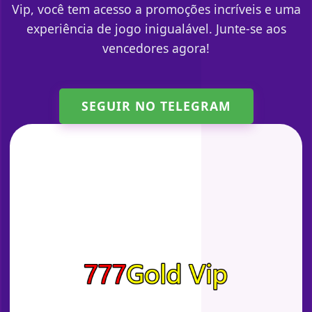
Vip, você tem acesso a promoções incríveis e uma
experiência de jogo inigualável. Junte-se aos
vencedores agora!
SEGUIR NO TELEGRAM