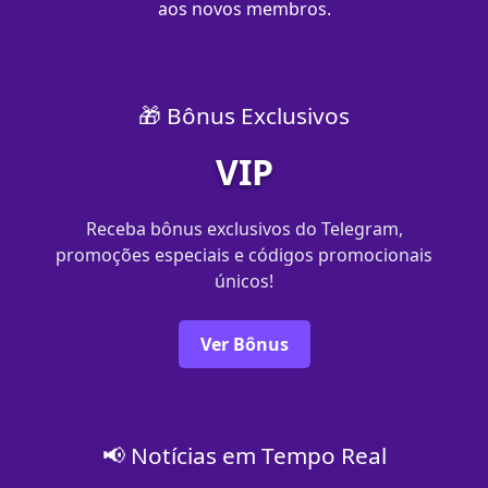
aos novos membros.
🎁 Bônus Exclusivos
VIP
Receba bônus exclusivos do Telegram,
promoções especiais e códigos promocionais
únicos!
Ver Bônus
📢 Notícias em Tempo Real