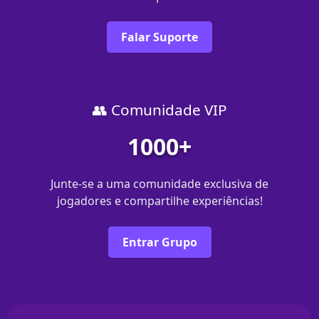
Falar Suporte
👥 Comunidade VIP
1000+
Junte-se a uma comunidade exclusiva de
jogadores e compartilhe experiências!
Entrar Grupo