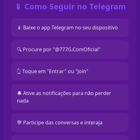
📱 Como Seguir no Telegram
📱 Baixe o app Telegram no seu dispositivo
🔍 Procure por "@777G.ComOficial"
👆 Toque em "Entrar" ou "Join"
🔔 Ative as notificações para não perder
nada
💬 Participe das conversas e interaja