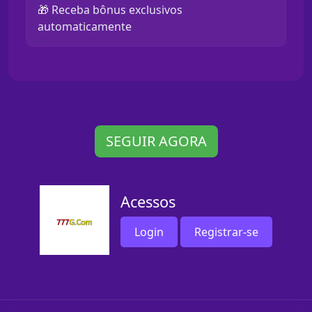
🎁 Receba bônus exclusivos
automaticamente
SEGUIR AGORA
Acessos
Login
Registrar-se