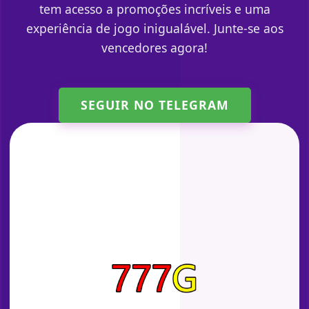
tem acesso a promoções incríveis e uma
experiência de jogo inigualável. Junte-se aos
vencedores agora!
SEGUIR NO TELEGRAM