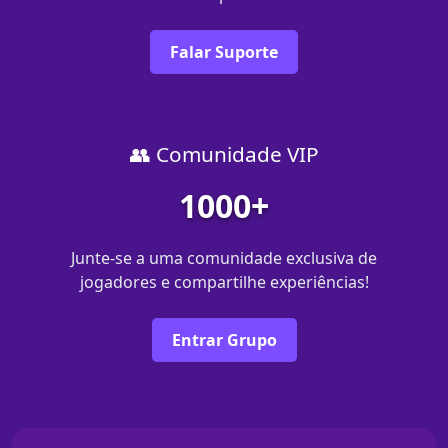
Falar Suporte
👥 Comunidade VIP
1000+
Junte-se a uma comunidade exclusiva de
jogadores e compartilhe experiências!
Entrar Grupo