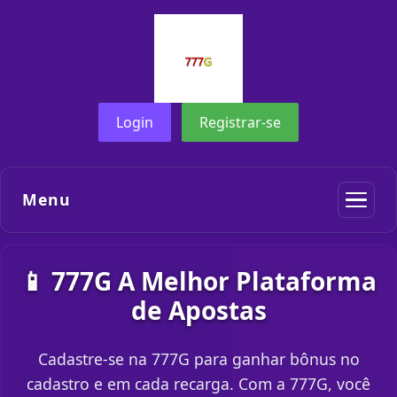
Login
Registrar-se
Menu
📱 777G A Melhor Plataforma
de Apostas
Cadastre-se na 777G para ganhar bônus no
cadastro e em cada recarga. Com a 777G, você