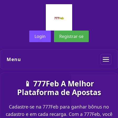
Login
Registrar-se
Menu
📱 777Feb A Melhor
Plataforma de Apostas
Cadastre-se na 777Feb para ganhar bônus no
cadastro e em cada recarga. Com a 777Feb, você