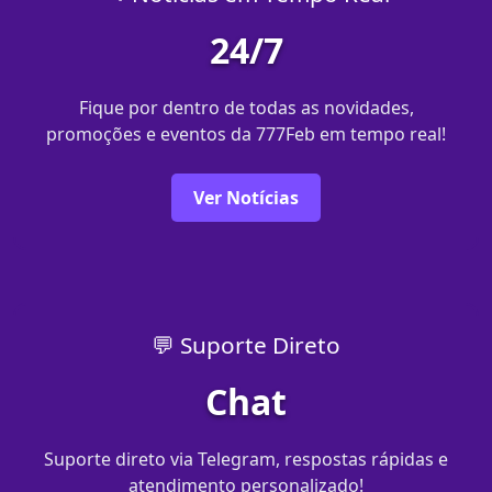
24/7
Fique por dentro de todas as novidades,
promoções e eventos da 777Feb em tempo real!
Ver Notícias
💬 Suporte Direto
Chat
Suporte direto via Telegram, respostas rápidas e
atendimento personalizado!