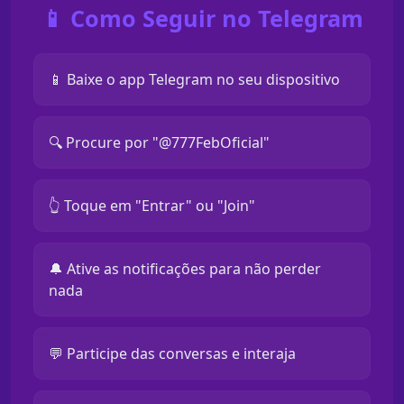
📱 Como Seguir no Telegram
📱 Baixe o app Telegram no seu dispositivo
🔍 Procure por "@777FebOficial"
👆 Toque em "Entrar" ou "Join"
🔔 Ative as notificações para não perder
nada
💬 Participe das conversas e interaja