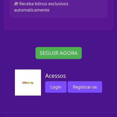
🎁 Receba bônus exclusivos
automaticamente
SEGUIR AGORA
Acessos
Login
Registrar-se