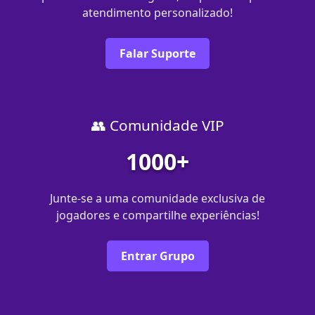
atendimento personalizado!
Falar Suporte
👥 Comunidade VIP
1000+
Junte-se a uma comunidade exclusiva de
jogadores e compartilhe experiências!
Entrar Grupo