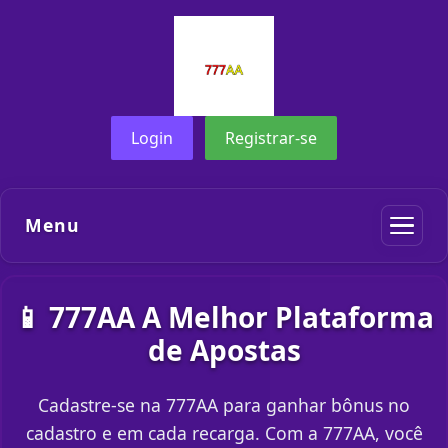
Login
Registrar-se
Menu
📱 777AA A Melhor Plataforma
de Apostas
Cadastre-se na 777AA para ganhar bônus no
cadastro e em cada recarga. Com a 777AA, você