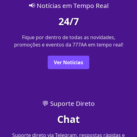
📢 Notícias em Tempo Real
24/7
Fique por dentro de todas as novidades,
promoções e eventos da 777AA em tempo real!
Ver Notícias
💬 Suporte Direto
Chat
Suporte direto via Telegram, respostas rápidas e