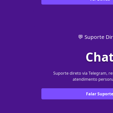
💬 Suporte Di
Cha
Suporte direto via Telegram, r
atendimento persona
Falar Suport