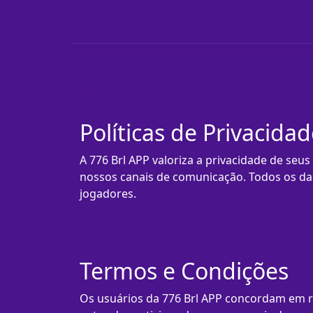
Políticas de Privacida
A 776 Brl APP valoriza a privacidade de se
nossos canais de comunicação. Todos os dad
jogadores.
Termos e Condições
Os usuários da 776 Brl APP concordam em re