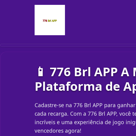
📱 776 Brl APP A
Plataforma de A
Cadastre-se na 776 Brl APP para ganha
cada recarga. Com a 776 Brl APP, você 
incríveis e uma experiência de jogo inig
vencedores agora!