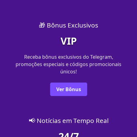
🎁 Bônus Exclusivos
VIP
Receba bônus exclusivos do Telegram,
promoções especiais e códigos promocionais
únicos!
Ver Bônus
📢 Notícias em Tempo Real
24/7