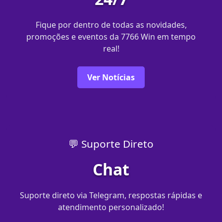
Fique por dentro de todas as novidades,
promoções e eventos da 7766 Win em tempo
real!
Ver Notícias
💬 Suporte Direto
Chat
Suporte direto via Telegram, respostas rápidas e
atendimento personalizado!