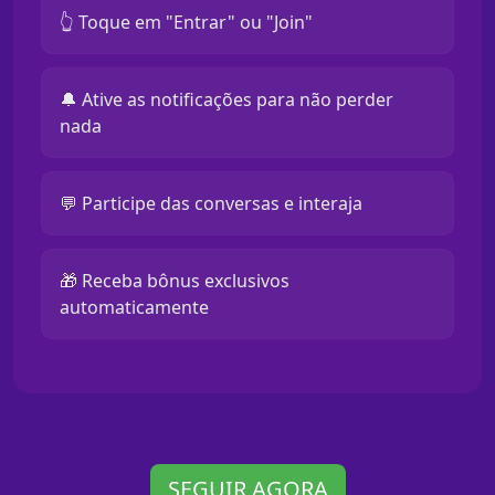
👆 Toque em "Entrar" ou "Join"
🔔 Ative as notificações para não perder
nada
💬 Participe das conversas e interaja
🎁 Receba bônus exclusivos
automaticamente
SEGUIR AGORA