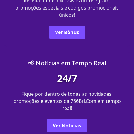
Receba bônus exclusivos do Telegram,
promoções especiais e códigos promocionais
únicos!
Ver Bônus
📢 Notícias em Tempo Real
24/7
Fique por dentro de todas as novidades,
promoções e eventos da 766Brl.Com em tempo
real!
Ver Notícias