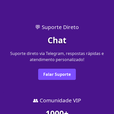
💬 Suporte Direto
Chat
Suporte direto via Telegram, respostas rápidas e
atendimento personalizado!
Falar Suporte
👥 Comunidade VIP
1000+