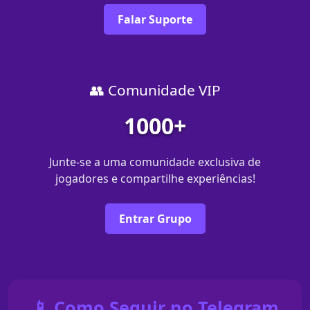
Falar Suporte
👥 Comunidade VIP
1000+
Junte-se a uma comunidade exclusiva de
jogadores e compartilhe experiências!
Entrar Grupo
📱 Como Seguir no Telegram