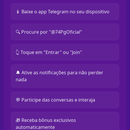
📱 Baixe o app Telegram no seu dispositivo
🔍 Procure por "@74PgOficial"
👆 Toque em "Entrar" ou "Join"
🔔 Ative as notificações para não perder
nada
💬 Participe das conversas e interaja
🎁 Receba bônus exclusivos
automaticamente