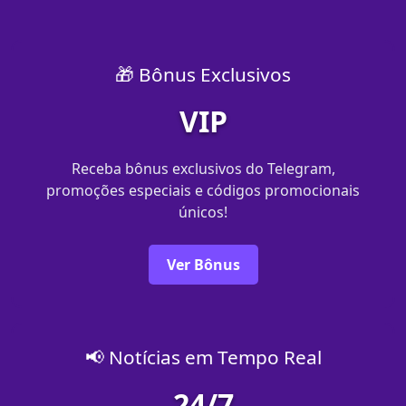
🎁 Bônus Exclusivos
VIP
Receba bônus exclusivos do Telegram,
promoções especiais e códigos promocionais
únicos!
Ver Bônus
📢 Notícias em Tempo Real
24/7