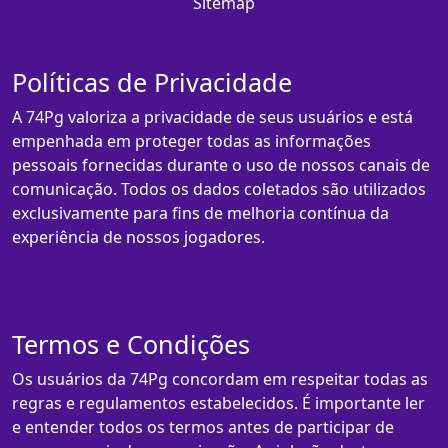
Sitemap
Políticas de Privacidade
A 74Pg valoriza a privacidade de seus usuários e está
empenhada em proteger todas as informações
pessoais fornecidas durante o uso de nossos canais de
comunicação. Todos os dados coletados são utilizados
exclusivamente para fins de melhoria contínua da
experiência de nossos jogadores.
Termos e Condições
Os usuários da 74Pg concordam em respeitar todas as
regras e regulamentos estabelecidos. É importante ler
e entender todos os termos antes de participar de