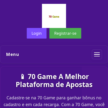
Login
Registrar-se
Menu
📱 70 Game A Melhor
Plataforma de Apostas
Cadastre-se na 70 Game para ganhar bônus no
cadastro e em cada recarga. Com a 70 Game, você