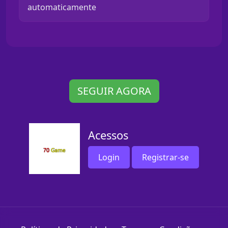
automaticamente
SEGUIR AGORA
Acessos
Login
Registrar-se