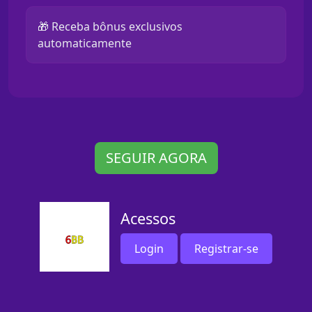
🎁 Receba bônus exclusivos
automaticamente
SEGUIR AGORA
Acessos
Login
Registrar-se