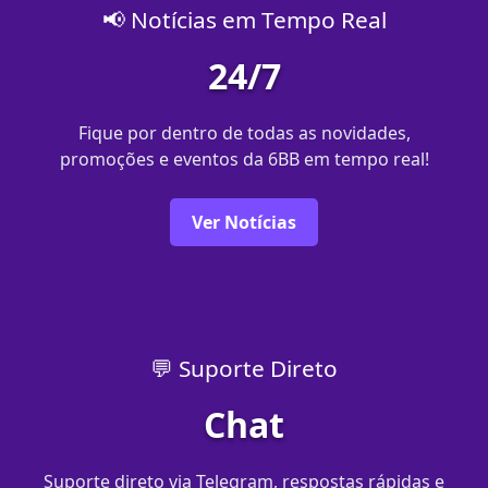
📢 Notícias em Tempo Real
24/7
Fique por dentro de todas as novidades,
promoções e eventos da 6BB em tempo real!
Ver Notícias
💬 Suporte Direto
Chat
Suporte direto via Telegram, respostas rápidas e