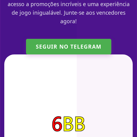
acesso a promoções incríveis e uma experiência
de jogo inigualável. Junte-se aos vencedores
agora!
SEGUIR NO TELEGRAM