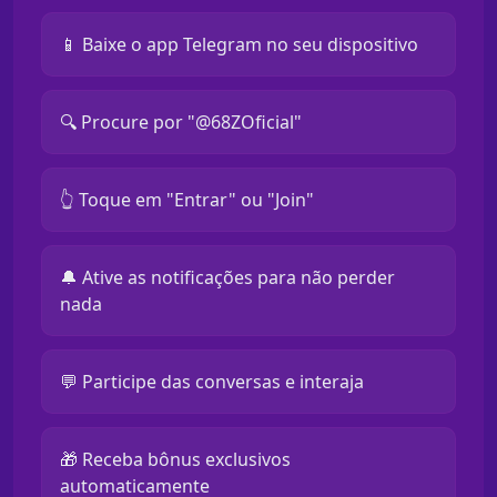
📱 Baixe o app Telegram no seu dispositivo
🔍 Procure por "@68ZOficial"
👆 Toque em "Entrar" ou "Join"
🔔 Ative as notificações para não perder
nada
💬 Participe das conversas e interaja
🎁 Receba bônus exclusivos
automaticamente