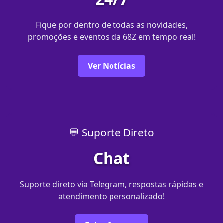
Fique por dentro de todas as novidades,
promoções e eventos da 68Z em tempo real!
Ver Notícias
💬 Suporte Direto
Chat
Suporte direto via Telegram, respostas rápidas e
atendimento personalizado!