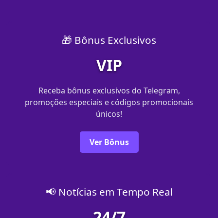
🎁 Bônus Exclusivos
VIP
Receba bônus exclusivos do Telegram,
promoções especiais e códigos promocionais
únicos!
Ver Bônus
📢 Notícias em Tempo Real
24/7