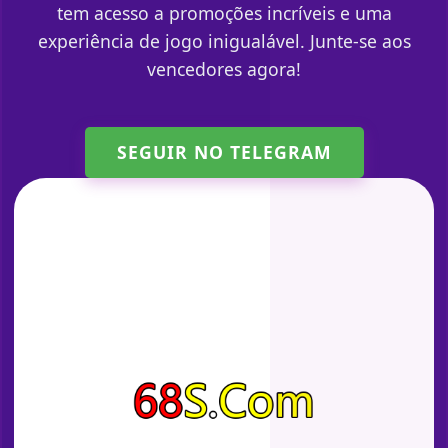
tem acesso a promoções incríveis e uma
experiência de jogo inigualável. Junte-se aos
vencedores agora!
SEGUIR NO TELEGRAM