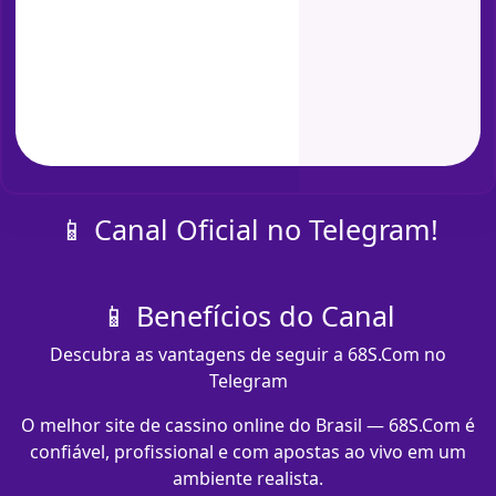
📱 Canal Oficial no Telegram!
📱 Benefícios do Canal
Descubra as vantagens de seguir a 68S.Com no
Telegram
O melhor site de cassino online do Brasil — 68S.Com é
confiável, profissional e com apostas ao vivo em um
ambiente realista.