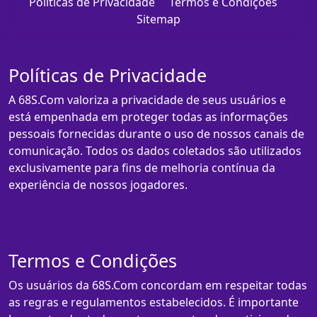
Políticas de Privacidade
Termos e Condições
Sitemap
Políticas de Privacidade
A 68S.Com valoriza a privacidade de seus usuários e
está empenhada em proteger todas as informações
pessoais fornecidas durante o uso de nossos canais de
comunicação. Todos os dados coletados são utilizados
exclusivamente para fins de melhoria contínua da
experiência de nossos jogadores.
Termos e Condições
Os usuários da 68S.Com concordam em respeitar todas
as regras e regulamentos estabelecidos. É importante