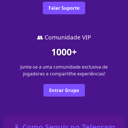
Falar Suporte
👥 Comunidade VIP
1000+
Junte-se a uma comunidade exclusiva de
jogadores e compartilhe experiências!
Entrar Grupo
📱 Como Seguir no Telegram