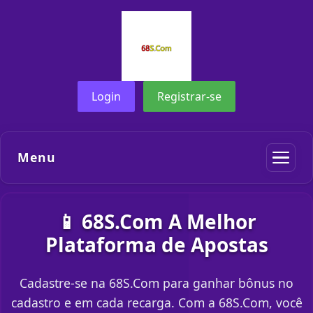
Login
Registrar-se
Menu
📱 68S.Com A Melhor
Plataforma de Apostas
Cadastre-se na 68S.Com para ganhar bônus no
cadastro e em cada recarga. Com a 68S.Com, você