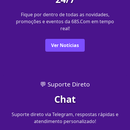
Fique por dentro de todas as novidades,
promoções e eventos da 68S.Com em tempo
real!
Ver Notícias
💬 Suporte Direto
Chat
Suporte direto via Telegram, respostas rápidas e
atendimento personalizado!