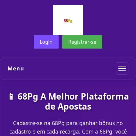
Login
Registrar-se
Menu
📱 68Pg A Melhor Plataforma
de Apostas
Cadastre-se na 68Pg para ganhar bônus no
cadastro e em cada recarga. Com a 68Pg, você