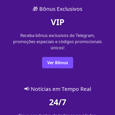
🎁 Bônus Exclusivos
VIP
Receba bônus exclusivos do Telegram,
promoções especiais e códigos promocionais
únicos!
Ver Bônus
📢 Notícias em Tempo Real
24/7