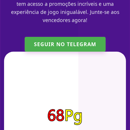
tem acesso a promoções incríveis e uma
experiência de jogo inigualável. Junte-se aos
vencedores agora!
SEGUIR NO TELEGRAM