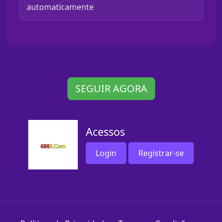
automaticamente
SEGUIR AGORA
Acessos
Login
Registrar-se