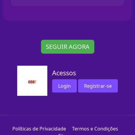
SEGUIR AGORA
Acessos
Login
Registrar-se
Políticas de Privacidade
Termos e Condições