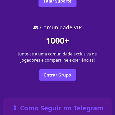
Falar Suporte
👥 Comunidade VIP
1000+
Junte-se a uma comunidade exclusiva de
jogadores e compartilhe experiências!
Entrar Grupo
📱 Como Seguir no Telegram