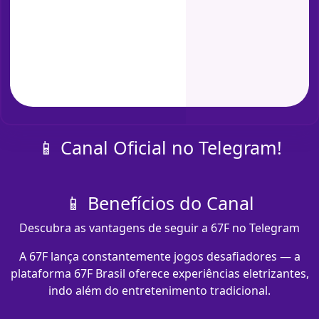
📱 Canal Oficial no Telegram!
📱 Benefícios do Canal
Descubra as vantagens de seguir a 67F no Telegram
A 67F lança constantemente jogos desafiadores — a
plataforma 67F Brasil oferece experiências eletrizantes,
indo além do entretenimento tradicional.